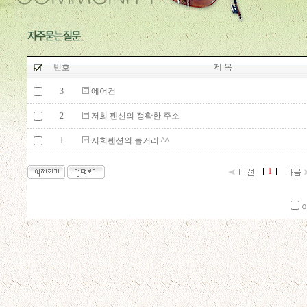
번호
제 목
3
에어컨
2
저희 펜션의 정확한 주소
1
저희펜션의 놀거리 ^^
1