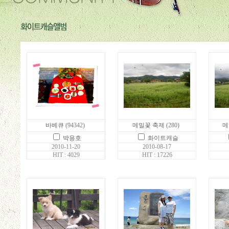
바베큐
(94342)
메밀꽃 축제
(280)
메
박용호
화이트캐슬
2010-11-20
2010-08-17
HIT : 4029
HIT : 17226