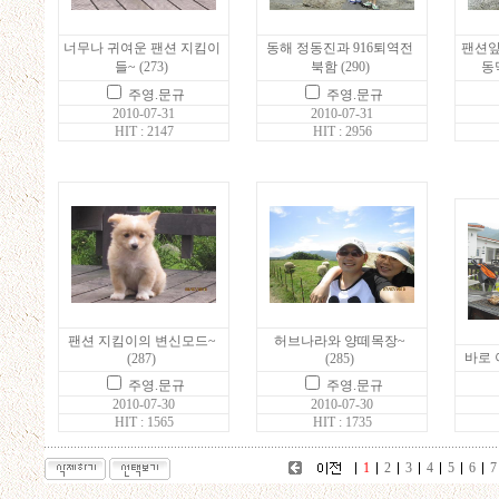
너무나 귀여운 팬션 지킴이
동해 정동진과 916퇴역전
팬션앞
들~
(273)
북함
(290)
동
주영.문규
주영.문규
2010-07-31
2010-07-31
HIT : 2147
HIT : 2956
팬션 지킴이의 변신모드~
허브나라와 양떼목장~
바로 
(287)
(285)
주영.문규
주영.문규
2010-07-30
2010-07-30
HIT : 1565
HIT : 1735
1
2
3
4
5
6
7